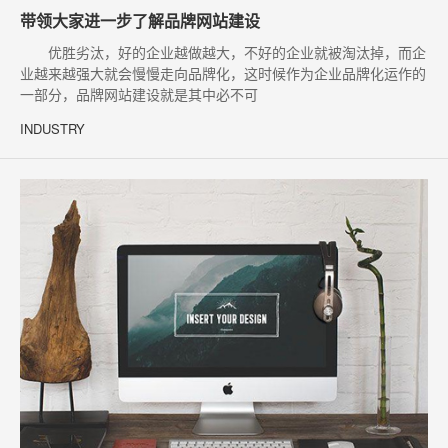
带领大家进一步了解品牌网站建设
优胜劣汰，好的企业越做越大，不好的企业就被淘汰掉，而企
业越来越强大就会慢慢走向品牌化，这时候作为企业品牌化运作的
一部分，品牌网站建设就是其中必不可
INDUSTRY