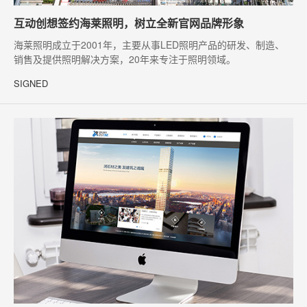
互动创想签约海莱照明，树立全新官网品牌形象
海莱照明成立于2001年，主要从事LED照明产品的研发、制造、
销售及提供照明解决方案，20年来专注于照明领域。
SIGNED