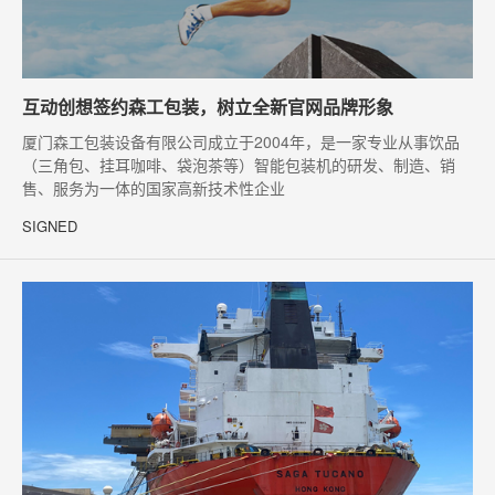
互动创想签约森工包装，树立全新官网品牌形象
厦门森工包装设备有限公司成立于2004年，是一家专业从事饮品
（三角包、挂耳咖啡、袋泡茶等）智能包装机的研发、制造、销
售、服务为一体的国家高新技术性企业
SIGNED