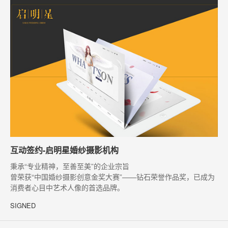
互动签约-启明星婚纱摄影机构
秉承“专业精神，至善至美”的企业宗旨
曾荣获“中国婚纱摄影创意金奖大赛”——钻石荣誉作品奖，已成为
消费者心目中艺术人像的首选品牌。
SIGNED