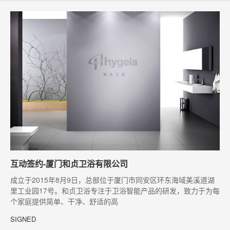
互动签约-厦门和贞卫浴有限公司
成立于2015年8月9日，总部位于厦门市同安区环东海域美溪道湖
里工业园17号。和贞卫浴专注于卫浴智能产品的研发，致力于为每
个家庭提供简单、干净、舒适的高
SIGNED