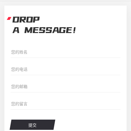
DROP
A MESSAGE！