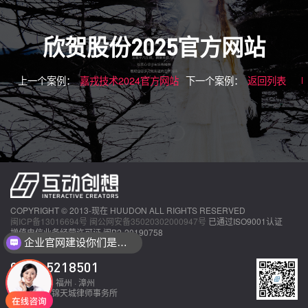
欣贺股份2025官方网站
上一个案例：
嘉戎技术2024官方网站
下一个案例：
返回列表
COPYRIGHT © 2013-现在 HUUDON ALL RIGHTS RESERVED
闽ICP备13016694号
闽公网安备35020302000947号
已通过ISO9001认证
增值电信业务经营许可证 闽B2-20190758
企业官网建设你们是怎么收费的呢？
做一款app大概多少费用？
0592-5218501
厦门 · 泉州 · 福州 · 漳州
法律顾问：锦天城律师事务所