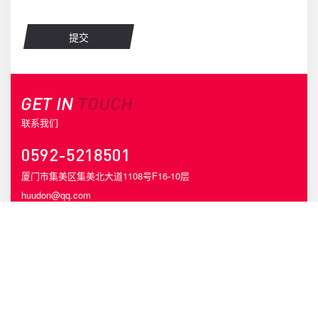
GET IN
TOUCH
联系我们
0592-5218501
厦门市集美区集美北大道1108号F16-10层
huudon@qq.com
COPYRIGHT © 2013-现在 HUUDON ALL RIGHTS RESERVED
闽ICP备13016694号
闽公网安备35020302000947号
已通过ISO9001认证
增值电信业务经营许可证 闽B2-20190758