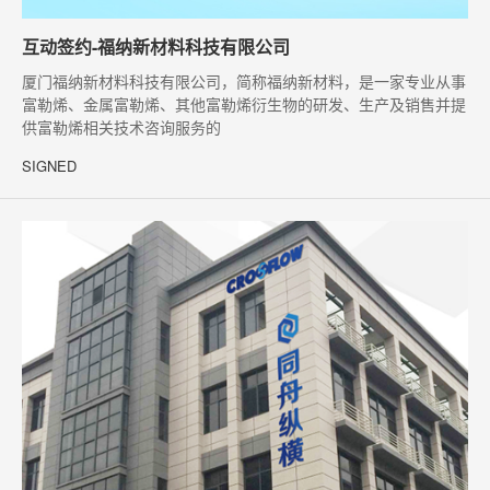
互动签约-福纳新材料科技有限公司
厦门福纳新材料科技有限公司，简称福纳新材料，是一家专业从事
富勒烯、金属富勒烯、其他富勒烯衍生物的研发、生产及销售并提
供富勒烯相关技术咨询服务的
SIGNED