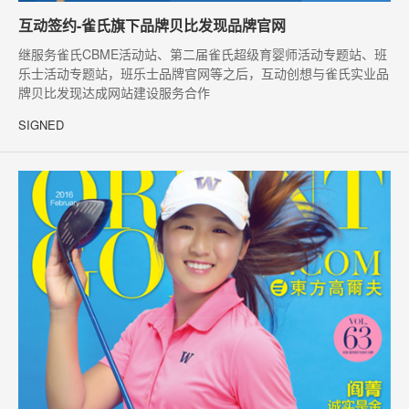
互动签约-雀氏旗下品牌贝比发现品牌官网
继服务雀氏CBME活动站、第二届雀氏超级育婴师活动专题站、班
乐士活动专题站，班乐士品牌官网等之后，互动创想与雀氏实业品
牌贝比发现达成网站建设服务合作
SIGNED