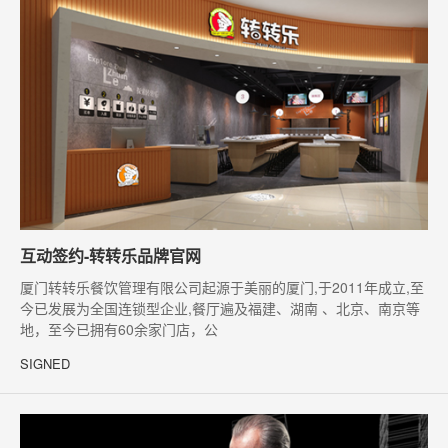
互动签约-转转乐品牌官网
厦门转转乐餐饮管理有限公司起源于美丽的厦门,于2011年成立,至
今已发展为全国连锁型企业,餐厅遍及福建、湖南 、北京、南京等
地，至今已拥有60余家门店，公
SIGNED