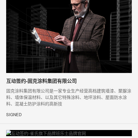
互动签约-固克涂料集团有限公司
固克涂料集团有限公司是一家专业生产经营高档建筑墙漆、聚脲涂
料、墙体保温材料、以及其它特殊涂料、地坪涂料、屋面防水涂
料、混凝土防护涂料的高新技
SIGNED