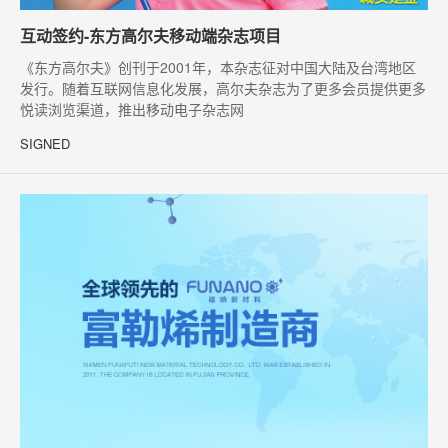
互动签约-东方高尔夫移动端杂志项目
《东方高尔夫》创刊于2001年，本杂志征对中国大陆及台湾地区
发行。随着互联网信息化发展，高尔夫杂志为了更多会员提供更多
悦读浏览渠道，推出移动电子杂志网
SIGNED