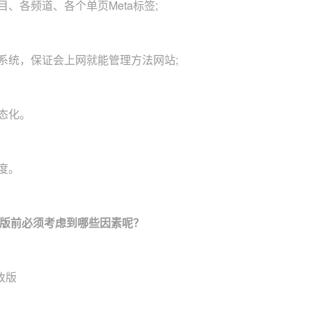
目、各频道、各个单页Meta标签;
化系统，保证会上网就能管理方法网站;
静态化。
验度。
版前必须考虑到哪些因素呢？
改版